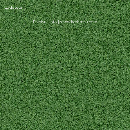
Ladataan...
Etusivu
|
Info
|
www.karhatsu.com