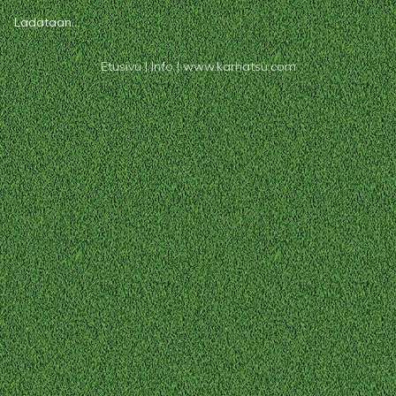
Ladataan...
Etusivu
|
Info
|
www.karhatsu.com