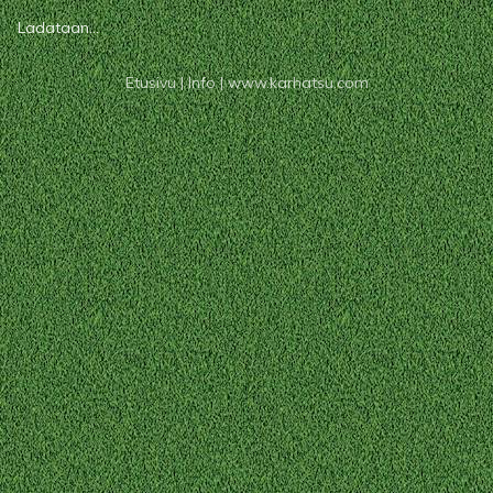
Ladataan...
Etusivu
|
Info
|
www.karhatsu.com