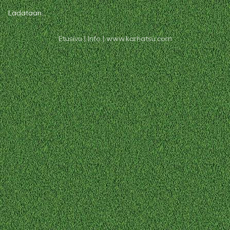
Ladataan...
Etusivu
|
Info
|
www.karhatsu.com